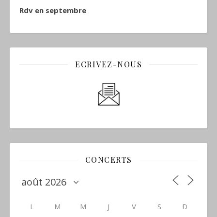
Rdv en septembre
ECRIVEZ-NOUS
CONCERTS
L
M
M
J
V
S
D