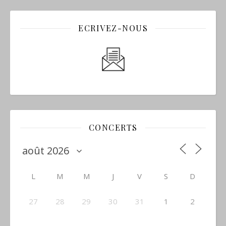
ECRIVEZ-NOUS
CONCERTS
L
M
M
J
V
S
D
27
28
29
30
31
1
2