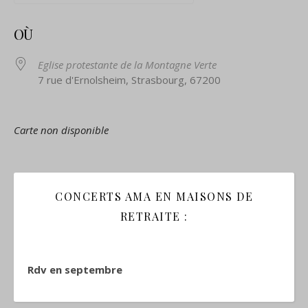
Télécharger ICS
Calendrier Google
OÙ
Eglise protestante de la Montagne Verte
7 rue d'Ernolsheim, Strasbourg, 67200
Carte non disponible
CONCERTS AMA EN MAISONS DE
RETRAITE :
Rdv en septembre