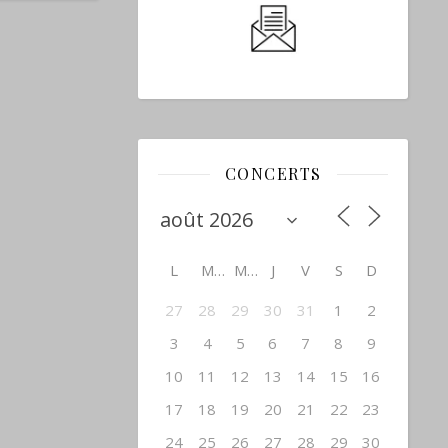
CONCERTS
L
M
M
J
V
S
D
27
28
29
30
31
1
2
3
4
5
6
7
8
9
10
11
12
13
14
15
16
17
18
19
20
21
22
23
24
25
26
27
28
29
30